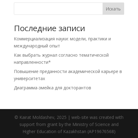
Искать
Последние записи
Коммерциализация науки: модели, практики и
международный опыт
Как выбрать журнал согласно тематической
направленности*
Повышение преданности академической карьере в
университетах
Диаграмма-змейка для докторантов
© Kairat Moldashev, 2025 | web-site was created with
support from grant by the Ministry of Science and
Higher Education of Kazakhstan (AP19676568)